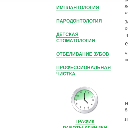
л
ИМПЛАНТОЛОГИЯ
о
ПАРОДОНТОЛОГИЯ
З
о
ДЕТСКАЯ
т
СТОМАТОЛОГИЯ
С
Ч
ОТБЕЛИВАНИЕ ЗУБОВ
п
ПРОФЕССИОНАЛЬНАЯ
ЧИСТКА
Н
б
Л
ГРАФИК
РАБОТЫ КЛИНИКИ