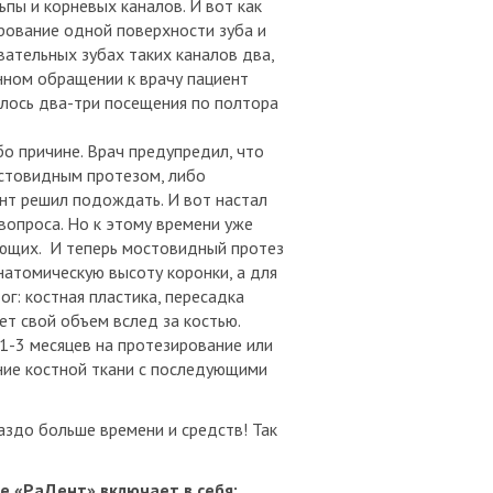
пы и корневых каналов. И вот как
ирование одной поверхности зуба и
вательных зубах таких каналов два,
енном обращении к врачу пациент
илось два-три посещения по полтора
бо причине. Врач предупредил, что
стовидным протезом, либо
нт решил подождать. И вот настал
 вопроса. Но к этому времени уже
ющих. И теперь мостовидный протез
натомическую высоту коронки, а для
ог: костная пластика, пересадка
ет свой объем вслед за костью.
1-3 месяцев на протезирование или
ние костной ткани с последующими
аздо больше времени и средств! Так
е «РаДент» включает в себя: