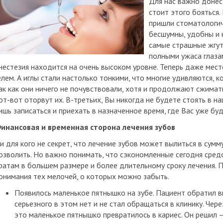
Для нас важно донест
стоит этого бояться
пришли стоматологич
бесшумны, удобны и 
самые страшные жгут
полными ужаса глаза
нестезия находится на очень высоком уровне. Теперь даже мес
елем. А иглы стали настолько тонкими, что многие удивляются, к
ак как они ничего не почувствовали, хотя и продолжают сжимат
от-вот оторвут их. В-третьих, Вы никогда не будете стоять в н
ишь записаться и приехать в назначенное время, где Вас уже бу
инансовая и временная сторона лечения зубов
и для кого не секрет, что лечение зубов может вылиться в сум
озволить. Но важно понимать, что cэкономленные сегодня средс
ратам в большем размере и более длительному сроку лечения. 
онимания тех мелочей, о которых можно забыть.
Появилось маленькое пятнышко на зубе. Пациент обратил в
серьезного в этом нет и не стал обращаться в клинику. Че
это маленькое пятнышко превратилось в кариес. Он решил –