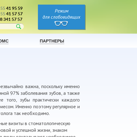
555
41 95 59
Режим
555
41 57 57
для слабовидящих
8 341 57 57
ОМС
ПАРТНЕРЫ
резвычайно важна, поскольку именно
иной 97% заболевания зубов, а также
е того, зубы практически каждого
иесом. Именно поэтому регулярное и
олога так необходимо.
рные визиты в стоматологическую
ровой и успешной жизни, знаком
ные люди откладывают необходимое