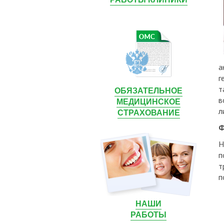
а
г
т
ОБЯЗАТЕЛЬНОЕ
в
МЕДИЦИНСКОЕ
л
СТРАХОВАНИЕ
Ф
Н
п
т
п
НАШИ
РАБОТЫ