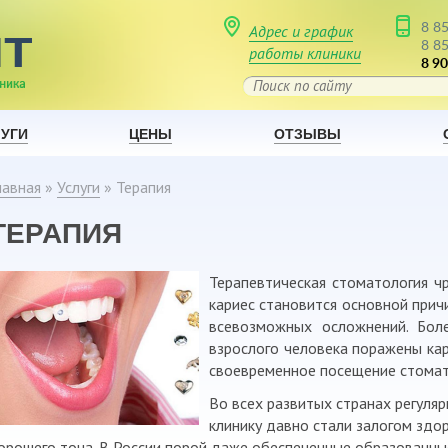
8 8
Адрес и график
8 8
работы клиники
8 90
УГИ
ЦЕНЫ
ОТЗЫВЫ
лавная
»
Услуги
»
Терапия
ТЕРАПИЯ
Терапевтическая стоматология ч
кариес становится основной прич
всевозможных осложнений. Боле
взрослого человека поражены кар
своевременное посещение стомат
Во всех развитых странах регуля
клинику давно стали залогом здо
орошего тона. В России порой даже обеспеченные образован