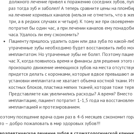
должного лечение привел к поражению соседних зубов, пуль
раз тогда зуб и заболел! А теперь сравните цены на пломб
на лечение корневых каналов (нельзя не отметить, что в же
три, а в редких случаях и четыре). К тому же при своеврем
потратил бы один час, а при лечении каналов ему понадоб
часа. Удалось ли ему сэкономить?
Пациенту пришлось удалить один или два зуба по какой-ли
утраченные зубы необходимо будет восстановить либо мо
имплантатом. Но утраченные зубы не болят. Поэтому пацие
час Х, когда появилось время и финансы для решения этого
произошло движение имеющихся зубов на места отсутству
придется делать с коронками, которые вдвое превышают а
установки имплантата не хватает объема костной ткани. Ит
костных блоков, пластика мягких тканей, которая тоже теря
Представляете как увеличились расходы? А время? Вместо 
имплантацию, пациент потратит 1-1,5 года на восстановле
имплантацией и протезированием.
оэтому посещение врача один раз в 4-6 месяцев сэкономит гор
то – добро пожаловать в мир здоровых зубов!!!
ерапевтическое лечение зубов в стоматологической клиник