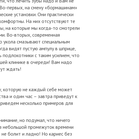
и, что лечить зубы надо и Вам не
. Во-первых, на смену «бормашинам»
еские установки. Они практически
комфортны. На них отсутствуют те
ы, на которые мы когда-то смотрели
ми. Во-вторых, современная
то укола смазывают специальным
огда видят пустую ампулу в шприце,
ь подлокотники с таким усилием, что
ашей клинике в очереди! Вам надо
дут ждать!
му, которую не каждый себе может
тва и один час – завтра приведут к
Приведем несколько примеров для
нимание, но подумал, что ничего
рез небольшой промежуток времени
 не болит и ладно! Но кариес без