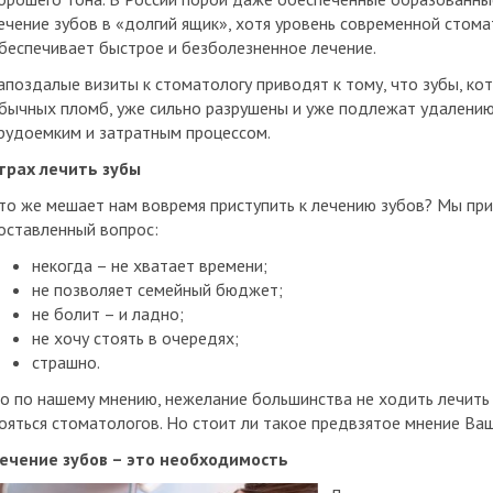
ечение зубов в «долгий ящик», хотя уровень современной стома
беспечивает быстрое и безболезненное лечение.
апоздалые визиты к стоматологу приводят к тому, что зубы, к
бычных пломб, уже сильно разрушены и уже подлежат удалению
рудоемким и затратным процессом.
трах лечить зубы
то же мешает нам вовремя приступить к лечению зубов? Мы при
оставленный вопрос:
некогда – не хватает времени;
не позволяет семейный бюджет;
не болит – и ладно;
не хочу стоять в очередях;
страшно.
о по нашему мнению, нежелание большинства не ходить лечить з
ояться стоматологов. Но стоит ли такое предвзятое мнение Ва
ечение зубов – это необходимость