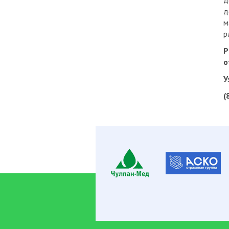
д
д
м
р
Р
о
У
(