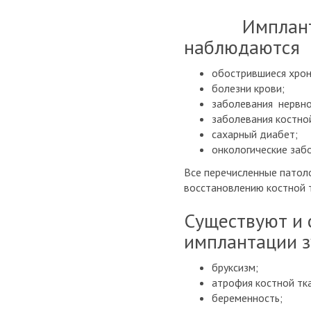
Имплантация
наблюдаются
обострившиеся хрони
болезни крови;
заболевания нервно
заболевания костно
сахарный диабет;
онкологические заб
Все перечисленные патол
восстановлению костной т
Существуют и 
имплантации з
бруксизм;
атрофия костной тк
беременность;