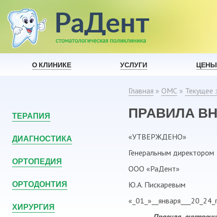
О КЛИНИКЕ
УСЛУГИ
ЦЕНЫ
Главная
»
ОМС
»
Текущее 
ПРАВИЛА В
ТЕРАПИЯ
«УТВЕРЖДЕНО»
ДИАГНОСТИКА
Генеральным директором
ОРТОПЕДИЯ
ООО «РаДент»
ОРТОДОНТИЯ
Ю.А. Пискаревым
«_01_»__января___20_24_г
ХИРУРГИЯ
Правила внутренн