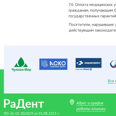
7.6. Оплата медицинских 
гражданам, получающим б
государственных гарантий
Посетители, нарушившие д
действующим законодате
Все
Адрес и график
работы клиники
ЛО-16-01-002829 от 01.08.2013 г.